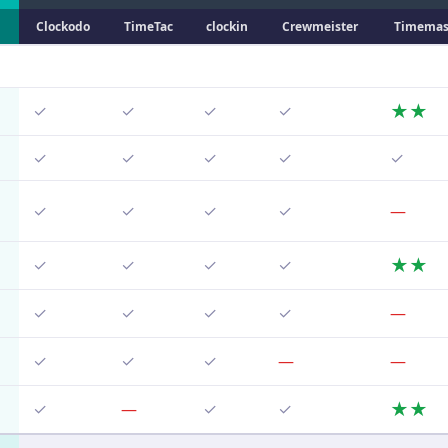
Clockodo
TimeTac
clockin
Crew­meister
Time­mas
★★
✓
✓
✓
✓
✓
✓
✓
✓
✓
✓
✓
✓
✓
—
★★
✓
✓
✓
✓
✓
✓
✓
✓
—
✓
✓
✓
—
—
★★
✓
—
✓
✓