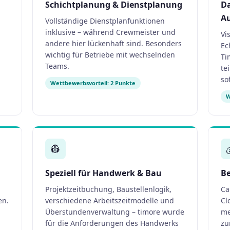
Schichtplanung & Dienstplanung
Da
A
Vollständige Dienstplanfunktionen
inklusive – während Crewmeister und
Vi
andere hier lückenhaft sind. Besonders
Ec
wichtig für Betriebe mit wechselnden
Ti
Teams.
te
so
Wettbewerbsvorteil: 2 Punkte
W
👷
Speziell für Handwerk & Bau
Be
Projektzeitbuchung, Baustellenlogik,
Ca
en.
verschiedene Arbeitszeitmodelle und
Cl
Überstundenverwaltung – timore wurde
me
für die Anforderungen des Handwerks
zu