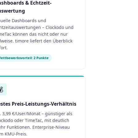
shboards & Echtzeit-
uswertung
suelle Dashboards und
htzeitauswertungen – Clockodo und
meTac können das nicht oder nur
ilweise. timore liefert den Überblick
fort.
ettbewerbsvorteil: 2 Punkte
💰
stes Preis-Leistungs-Verhältnis
. 3,99 €/User/Monat – günstiger als
ockodo oder TimeTac, mit deutlich
hr Funktionen. Enterprise-Niveau
m KMU-Preis.