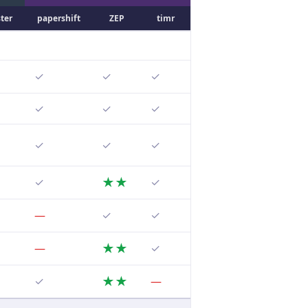
ter
paper­shift
ZEP
timr
✓
✓
✓
✓
✓
✓
✓
✓
✓
★★
✓
✓
—
✓
✓
★★
—
✓
★★
✓
—