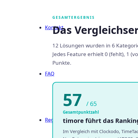
GESAMTERGEBNIS
Das Vergleichser
Kontakt
12 Lösungen wurden in 6 Kategorien
Jedes Feature erhielt 0 (fehlt), 1 
Punkte.
FAQ
57
/ 65
Gesamtpunktzahl
Registrieren
timore führt das Ranki
Im Vergleich mit Clockodo, TimeTac