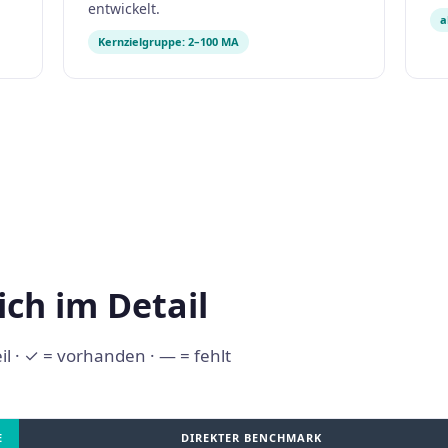
entwickelt.
a
Kernzielgruppe: 2–100 MA
ch im Detail
 · ✓ = vorhanden · — = fehlt
E
DIREKTER BENCHMARK