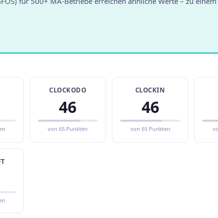
FOS) für 500+ MA-Betriebe erreichen ähnliche Werte – zu einem V
CLOCKODO
CLOCKIN
46
46
en
von 65 Punkten
von 65 Punkten
v
FT
en