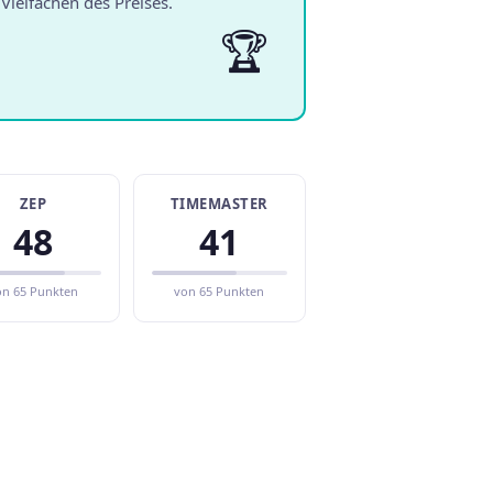
ielfachen des Preises.
🏆
ZEP
TIMEMASTER
48
41
on 65 Punkten
von 65 Punkten