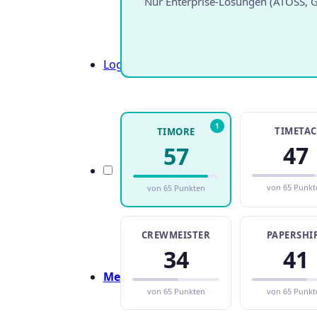
Nur Enterprise-Lösungen (ATOSS, G
Login
1
TIMETAC
TIMORE
47
57
von 65 Punkt
von 65 Punkten
CREWMEISTER
PAPERSHI
34
41
Menü
Menü
von 65 Punkten
von 65 Punkt