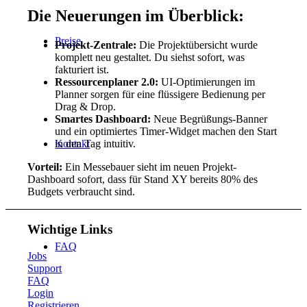
Die Neuerungen im Überblick:
Preise
Projekt-Zentrale:
Die Projektübersicht wurde
komplett neu gestaltet. Du siehst sofort, was
fakturiert ist.
Ressourcenplaner 2.0:
UI-Optimierungen im
Planner sorgen für eine flüssigere Bedienung per
Drag & Drop.
Smartes Dashboard:
Neue Begrüßungs-Banner
und ein optimiertes Timer-Widget machen den Start
in den Tag intuitiv.
Kontakt
Vorteil:
Ein Messebauer sieht im neuen Projekt-
Dashboard sofort, dass für Stand XY bereits 80% des
Budgets verbraucht sind.
Wichtige Links
FAQ
Jobs
Support
FAQ
Login
Registrieren