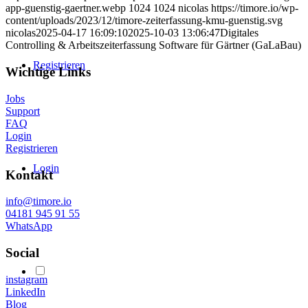
app-guenstig-gaertner.webp
1024
1024
nicolas
https://timore.io/wp-
content/uploads/2023/12/timore-zeiterfassung-kmu-guenstig.svg
nicolas
2025-04-17 16:09:10
2025-10-03 13:06:47
Digitales
Controlling & Arbeitszeiterfassung Software für Gärtner (GaLaBau)
Registrieren
Wichtige Links
Jobs
Support
FAQ
Login
Registrieren
Login
Kontakt
info@timore.io
04181 945 91 55
WhatsApp
Social
instagram
LinkedIn
Blog