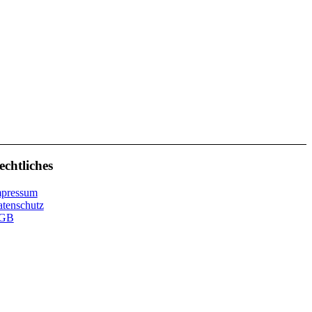
echtliches
mpressum
tenschutz
GB