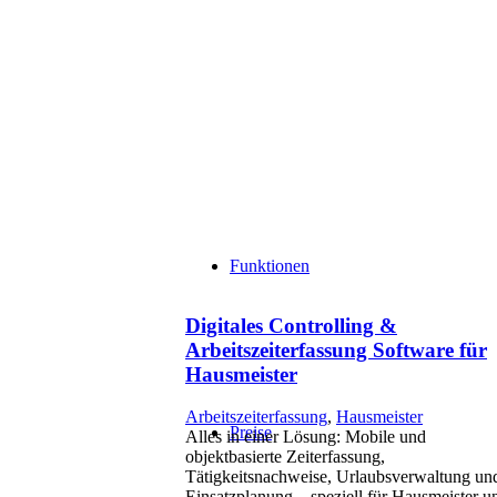
Funktionen
Digitales Controlling &
Arbeitszeiterfassung Software für
Hausmeister
Arbeitszeiterfassung
,
Hausmeister
Preise
Alles in einer Lösung: Mobile und
objektbasierte Zeiterfassung,
Tätigkeitsnachweise, Urlaubsverwaltung un
Einsatzplanung – speziell für Hausmeister u