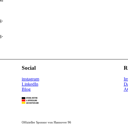
g-
g-
Social
R
instagram
I
LinkedIn
Da
Blog
A
Offizieller Sponsor von Hannover 96