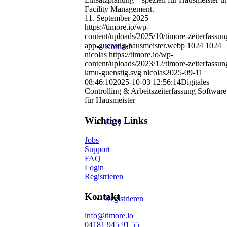
Facility Management.
11. September 2025
https://timore.io/wp-
content/uploads/2025/10/timore-zeiterfassun
app-guenstig-hausmeister.webp
1024
1024
Kontakt
nicolas
https://timore.io/wp-
content/uploads/2023/12/timore-zeiterfassun
kmu-guenstig.svg
nicolas
2025-09-11
08:46:10
2025-10-03 12:56:14
Digitales
Controlling & Arbeitszeiterfassung Software
für Hausmeister
Wichtige Links
FAQ
Jobs
Support
FAQ
Login
Registrieren
Kontakt
Registrieren
info@timore.io
04181 945 91 55