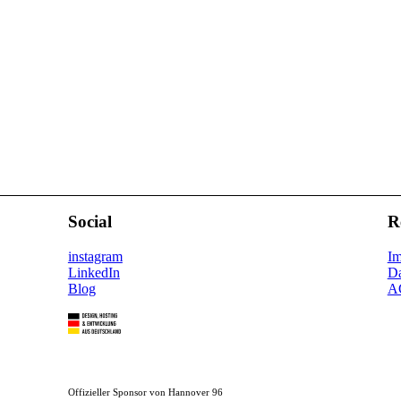
abbau erstellt werden soll.
undenabbau nur für einen Tag oder für mehrere Tage vorgesehen ist.
undenabbau den ganzen Tag betrifft.
r ein Tag ist, das Datum des Tages. Das aktuelle Datum ist voreingest
 einen Teil des Tages handelt.
Social
R
instagram
I
LinkedIn
Da
Blog
A
Offizieller Sponsor von Hannover 96