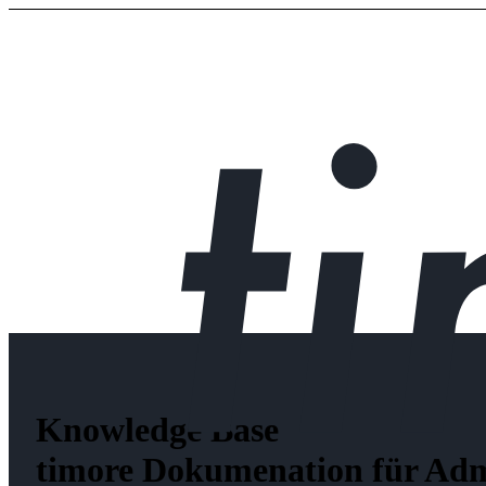
Knowledge Base
timore Dokumenation für Adm