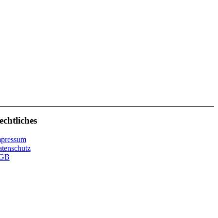
ellt.
echtliches
mpressum
tenschutz
GB