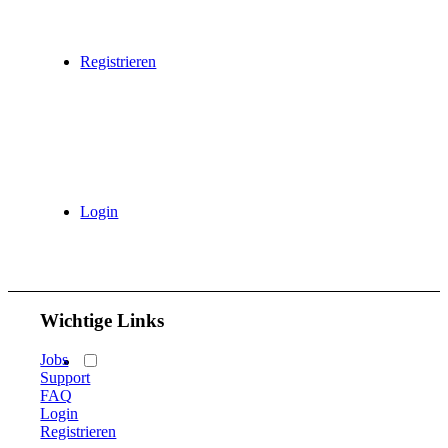
„Erstellen“.
Vertretung
Klicken Sie auf „Vertretung“ und wählen Sie Ihre Arbeitsvertretung
Registrieren
aus.
Datum des Urlaubs
Wählen Sie ein Datum für Ihren Urlaub aus. Das aktuelle Datum ist
voreingestellt.
Es können auch mehrere Tage eingetragen werden.
Sie können angeben, ob Sie am ersten oder letzten ausgewählten
Tag nur teilweise abwesend waren.
Login
In diesem Fall können Sie die Uhrzeit der Teilabwesenheit angeben.
Notiz
Es können Notizen für Ihre Vorgesetzten hinterlegt werden.
Wichtige Links
Jobs
Support
FAQ
Login
Registrieren